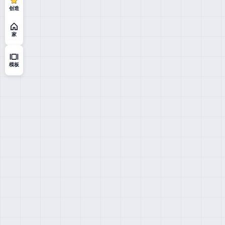
创造
家
模板