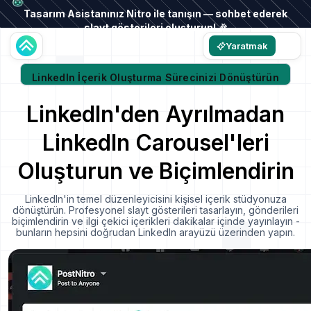
Tasarım Asistanınız Nitro ile tanışın — sohbet ederek
slayt gösterileri oluşturun! 🎉
Yaratmak
LinkedIn İçerik Oluşturma Sürecinizi Dönüştürün
LinkedIn'den Ayrılmadan
LinkedIn Carousel'leri
Oluşturun ve Biçimlendirin
LinkedIn'in temel düzenleyicisini kişisel içerik stüdyonuza
dönüştürün. Profesyonel slayt gösterileri tasarlayın, gönderileri
biçimlendirin ve ilgi çekici içerikleri dakikalar içinde yayınlayın -
bunların hepsini doğrudan LinkedIn arayüzü üzerinden yapın.