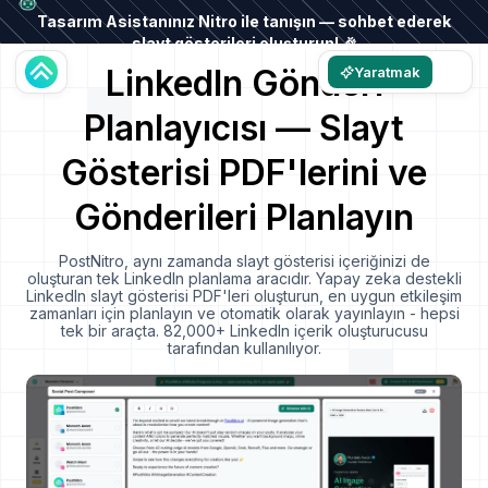
Tasarım Asistanınız Nitro ile tanışın — sohbet ederek
slayt gösterileri oluşturun! 🎉
LinkedIn Gönderi
Yaratmak
Planlayıcısı — Slayt
Gösterisi PDF'lerini ve
Gönderileri Planlayın
PostNitro, aynı zamanda slayt gösterisi içeriğinizi de
oluşturan tek LinkedIn planlama aracıdır. Yapay zeka destekli
LinkedIn slayt gösterisi PDF'leri oluşturun, en uygun etkileşim
zamanları için planlayın ve otomatik olarak yayınlayın - hepsi
tek bir araçta. 82,000+ LinkedIn içerik oluşturucusu
tarafından kullanılıyor.