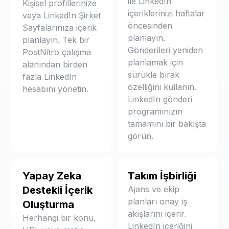
ile LinkedIn
Kişisel profillerinize
içeriklerinizi haftalar
veya LinkedIn Şirket
öncesinden
Sayfalarınıza içerik
planlayın.
planlayın. Tek bir
Gönderileri yeniden
PostNitro çalışma
planlamak için
alanından birden
sürükle bırak
fazla LinkedIn
özelliğini kullanın.
hesabını yönetin.
LinkedIn gönderi
programınızın
tamamını bir bakışta
görün.
Yapay Zeka
Takım İşbirliği
Destekli İçerik
Ajans ve ekip
planları onay iş
Oluşturma
akışlarını içerir.
Herhangi bir konu,
LinkedIn içeriğini