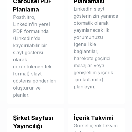
Carousel PDF
Planlaması
Planlama
LinkedIn slayt
gösterinizin yanında
PostNitro,
otomatik olarak
LinkedIn'in yerel
yayınlanacak ilk
PDF formatında
yorumunuzu
(LinkedIn'de
(genellikle
kaydırılabilir bir
bağlantılar,
slayt gösterisi
harekete geçirici
olarak
mesajlar veya
görüntülenen tek
genişletilmiş içerik
format) slayt
için kullanılır)
gösterisi gönderileri
planlayın.
oluşturur ve
planlar.
Şirket Sayfası
İçerik Takvimi
Yayıncılığı
Görsel içerik takvimi