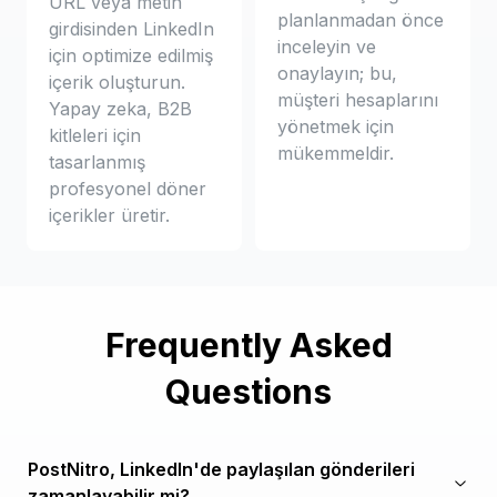
URL veya metin
planlanmadan önce
girdisinden LinkedIn
inceleyin ve
için optimize edilmiş
onaylayın; bu,
içerik oluşturun.
müşteri hesaplarını
Yapay zeka, B2B
yönetmek için
kitleleri için
mükemmeldir.
tasarlanmış
profesyonel döner
içerikler üretir.
Frequently Asked
Questions
PostNitro, LinkedIn'de paylaşılan gönderileri
zamanlayabilir mi?