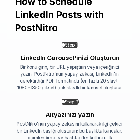
How to Schedule
LinkedIn Posts with
PostNitro
Step
1
LinkedIn Carousel'inizi Oluşturun
Bir konu girin, bir URL yapıştırın veya içeriğinizi 
yazın. PostNitro'nun yapay zekası, LinkedIn'in 
gerektirdiği PDF formatında (en fazla 20 slayt, 
1080×1350 piksel) çok slaytlı bir karusel oluşturur.
Step
2
Altyazınızı yazın
PostNitro'nun yapay zekasını kullanarak ilgi çekici 
bir LinkedIn başlığı oluşturun; bu başlıkta kancalar, 
biçimlendirme ve hashtag'ler kullanın. İlk 