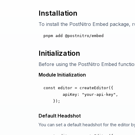
Installation
To install the PostNitro Embed package, 
pnpm add @postnitro/embed
Initialization
Before using the PostNitro Embed functional
Module Initialization
const editor = createEditor({

        apiKey: "your-api-key",

    });
Default Headshot
You can set a default headshot for the editor 