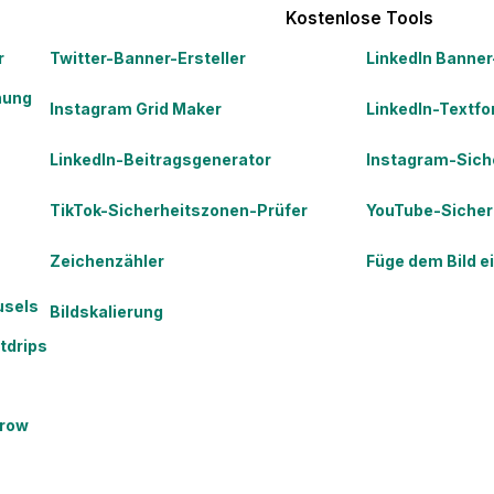
Kostenlose Tools
r
Twitter-Banner-Ersteller
LinkedIn Banner
nung
Instagram Grid Maker
LinkedIn-Textfo
LinkedIn-Beitragsgenerator
Instagram-Sich
TikTok-Sicherheitszonen-Prüfer
YouTube-Sicher
Zeichenzähler
Füge dem Bild e
usels
Bildskalierung
tdrips
grow