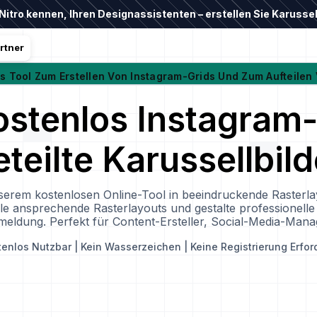
Nitro kennen, Ihren Designassistenten – erstellen Sie Karussell
rtner
s Tool Zum Erstellen Von Instagram-Grids Und Zum Aufteilen 
kostenlos Instagram
eteilte Karussellbild
erem kostenlosen Online-Tool in beeindruckende Rasterlay
telle ansprechende Rasterlayouts und gestalte professionell
eldung. Perfekt für Content-Ersteller, Social-Media-Mana
tenlos Nutzbar | Kein Wasserzeichen | Keine Registrierung Erfor