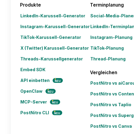
Produkte
Terminplanung
LinkedIn-Karussell-Generator
Social-Media-Plane
Instagram-Karussell-Generator
LinkedIn-Terminpla
TikTok-Karussell-Generator
Instagram-Planung
X (Twitter) Karussell-Generator
TikTok-Planung
Threads-Karussellgenerator
Thread-Planung
Embed SDK
Vergleichen
API einbetten
NEU
PostNitro vs aiCaro
OpenClaw
NEU
PostNitro vs Conten
MCP-Server
NEU
PostNitro vs Taplio
PostNitro CLI
NEU
PostNitro vs Super
PostNitro vs Canva