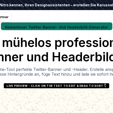
Nitro kennen, Ihren Designassistenten – erstellen Sie Karussell
rtner
Kostenloser Twitter-Banner- Und Headerbild-Generator
e mühelos profession
nner und Headerbild
ine-Tool perfekte Twitter-Banner und -Header. Erstelle an
sse Hintergründe an, füge Text hinzu und lade sie sofort h
LIVE PREVIEW -
CLICK ON THE TEXT TO EDIT & DRAG TO SORT 👇